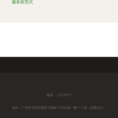
服务新范式
电话：1325082**
地址：广州市天河区黄村三联路12号B2栋一楼1112房（仅限办公）