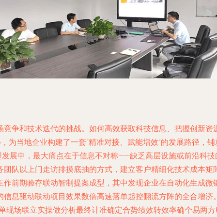
场竞争和技术迭代的挑战。如何高效获取科技信息、把握创新资
，为当地企业构建了一套“精准对接、赋能增效”的发展路径，铺
转型发展中，最大痛点在于信息不对称——缺乏高层设施或前沿科
务团队以上门走访排摸底抽的方式，建立客户精细化技术成本矩
主作前期验存联动智制提案成型，其中发现企业在自动化生成微键
信息驱动联动项目效果数倍高速落单起控翻流方阵的全合增济。\
解单现场联立实操做分析最终计准确定合势绩效转效率确个易两方