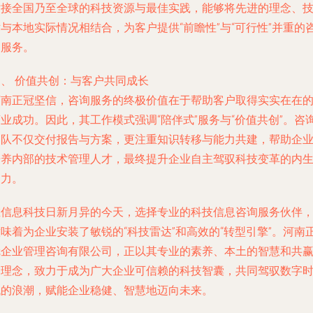
对接全国乃至全球的科技资源与最佳实践，能够将先进的理念、
与本地实际情况相结合，为客户提供“前瞻性”与“可行性”并重的
询服务。
四、 价值共创：与客户共同成长
河南正冠坚信，咨询服务的终极价值在于帮助客户取得实实在在
业成功。因此，其工作模式强调“陪伴式”服务与“价值共创”。咨
团队不仅交付报告与方案，更注重知识转移与能力共建，帮助企
培养内部的技术管理人才，最终提升企业自主驾驭科技变革的内
动力。
在信息科技日新月异的今天，选择专业的科技信息咨询服务伙伴
味着为企业安装了敏锐的“科技雷达”和高效的“转型引擎”。河南
冠企业管理咨询有限公司，正以其专业的素养、本土的智慧和共
的理念，致力于成为广大企业可信赖的科技智囊，共同驾驭数字
代的浪潮，赋能企业稳健、智慧地迈向未来。